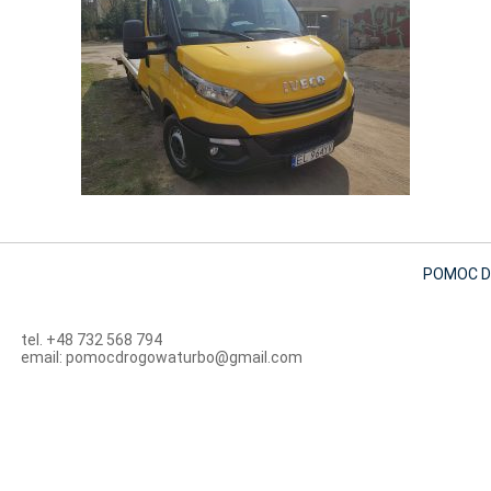
POMOC D
tel. +48 732 568 794
email: pomocdrogowaturbo@gmail.com