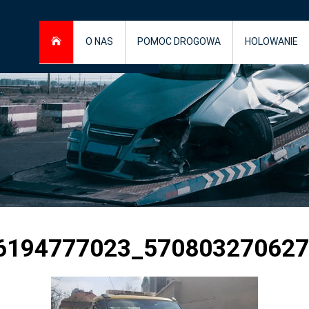
O NAS
POMOC DROGOWA
HOLOWANIE
6194777023_570803270627